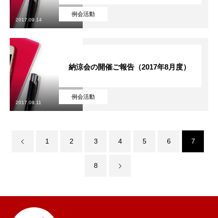
例会活動
ソリューション
SOLUTION
2017.09.14
活動実績一覧
ACTIVITIES
納涼会の開催ご報告（2017年8月度）
お知らせ
お問い合わせ
プライバシーポリシー
例会活動
2017.08.11
1
2
3
4
5
6
7
8