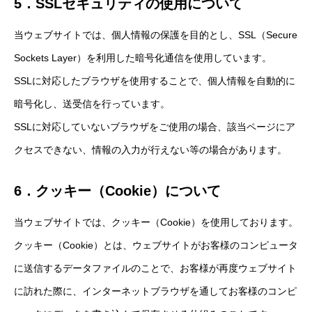
5．SSLセキュリティの使用について
当ウェブサイトでは、個人情報の保護を目的とし、SSL（Secure
Sockets Layer）を利用した暗号化通信を使用しています。
SSLに対応したブラウザを使用することで、個人情報を自動的に
暗号化し、送受信を行っています。
SSLに対応していないブラウザをご使用の場合、該当ページにア
クセスできない、情報の入力が行えない等の場合があります。
HOME
6．クッキー（Cookie）について
ITよろず相談
IT ADVICE
当ウェブサイトでは、クッキー（Cookie）を使用しております。
KCA概要
ABOUT KCA
クッキー（Cookie）とは、ウェブサイトがお客様のコンピュータ
会員・サービス一覧
OUR MEMBERS & SERVICES
に送信するデータファイルのことで、お客様が再度ウェブサイト
に訪れた際に、インターネットブラウザを通してお客様のコンピ
ソリューション
SOLUTION