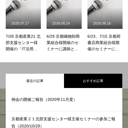
お知らせ
お問い合わせ
プライバシーポリシー
2026.07.17
2026.06.24
2026.06.18
7/28 京都産業21 北
6/29 京都織物卸商
6/23、7/15 京都府
部支援センター様
業組合様開催のセ
書店商業組合様開
開催の「IT活用研
ミナーに講師とし
催のセミナーに講
修」に講師として
て登壇させていた
師として登壇させ
参加いたします
だきます
ていただきます
最近の記事
おすすめ記事
例会の開催ご報告（2020年11月度）
京都産業２１北部支援センター様主催セミナーの参加ご報
告（2020/10/28）