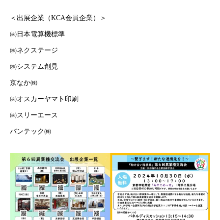
＜出展企業（KCA会員企業）＞
㈱日本電算機標準
㈱ネクステージ
㈱システム創見
京なか㈱
㈱オスカーヤマト印刷
㈱スリーエース
バンテック㈱