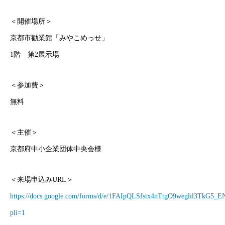
＜開催場所＞
京都市勧業館「みやこめっせ」
1階 第2展示場
＜参加費＞
無料
＜主催＞
京都府中小企業団体中央会様
＜来場申込みURL＞
https://docs.google.com/forms/d/e/1FAIpQLSfstx4nTtgO9weglil3TkG
pli=1