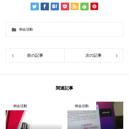
例会活動
HOME
ITよろず相談
IT ADVICE
前の記事
次の記事
KCA概要
ABOUT KCA
会員・サービス一覧
OUR MEMBERS & SERVICES
関連記事
ソリューション
SOLUTION
活動実績一覧
ACTIVITIES
例会活動
例会活動