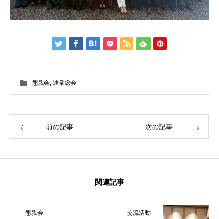
懇親会
,
通常総会
前の記事
次の記事
関連記事
HOME
ITよろず相談
IT ADVICE
懇親会
交流活動