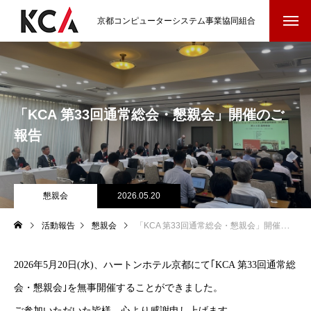
京都コンピューターシステム事業協同組合
「KCA 第33回通常総会・懇親会」開催のご
報告
懇親会
2026.05.20
活動報告
懇親会
「KCA 第33回通常総会・懇親会」開催のご報告
2026年5月20日(水)、ハートンホテル京都にて｢KCA 第33回通常総
会・懇親会｣を無事開催することができました。
ご参加いただいた皆様、心より感謝申し上げます。