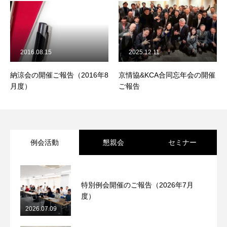
KCA概要
ABOUT KCA
会員・サービス一覧
OUR MEMBERS & SERVICES
2016.08.15
2025.12.11
ソリューション
SOLUTION
納涼会の開催ご報告（2016年8
京情協&KCA合同忘年会の開催
月度）
ご報告
活動実績一覧
ACTIVITIES
お知らせ
お問い合わせ
プライバシーポリシー
例会活動
懇親会
セミナー
特別例会開催のご報告（2026年7月
度）
2026.07.09