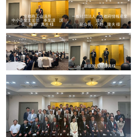
京都商工会議所
一般社団法人 京都府情報産業
中小企業支援部 事業課 課
協会
長 梅影 真生 様
副会長 小野 隆夫 様
新規加入組合員様