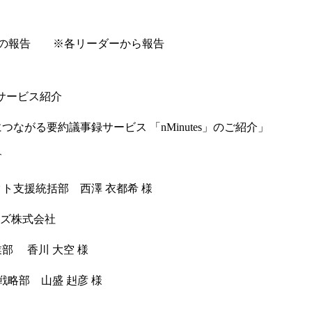
会からの報告 ※各リーダーから報告
のサービス紹介
ながる要約議事録サービス 「nMinutes」のご紹介」
T
ト支援統括部 西澤 衣都希 様
ンズ株式会社
部 香川 大空 様
戦略部 山盛 赳彦 様