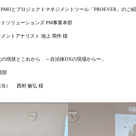
えるPMOとプロジェクトマネジメントツール「PROEVER」のご
トソリューションズ PM事業本部
メントアナリスト 池上 周作 様
ル化の現状とこれから ～自治体DXの現場から〜」
境部
当） 西村 敏弘 様
プライバシーポリシー