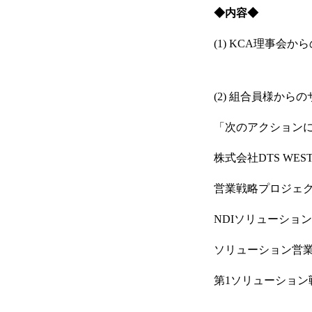
◆内容◆
(1) KCA理事
(2) 組合員様から
「次のアクションにつ
HOME
株式会社DTS WES
営業戦略プロジェク
ITよろず相談
NDIソリューショ
ソリューション営業
第1ソリューション
KCA概要