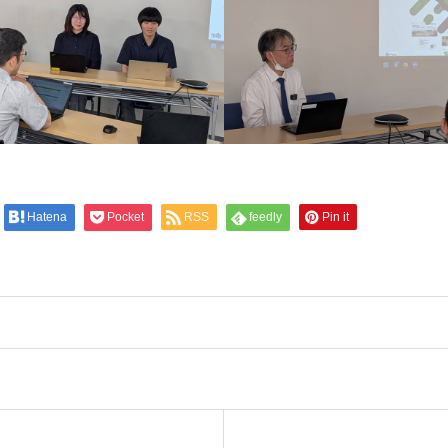
Hatena
Pocket
RSS
feedly
Pin it