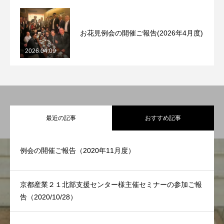
お花見例会の開催ご報告(2026年4月度)
HOME
2026.04.09
ITよろず相談
IT ADVICE
KCA概要
ABOUT KCA
最近の記事
おすすめ記事
会員・サービス一覧
OUR MEMBERS & SERVICES
ソリューション
SOLUTION
例会の開催ご報告（2020年11月度）
活動実績一覧
ACTIVITIES
京都産業２１北部支援センター様主催セミナーの参加ご報
告（2020/10/28）
お知らせ
お問い合わせ
プライバシーポリシー