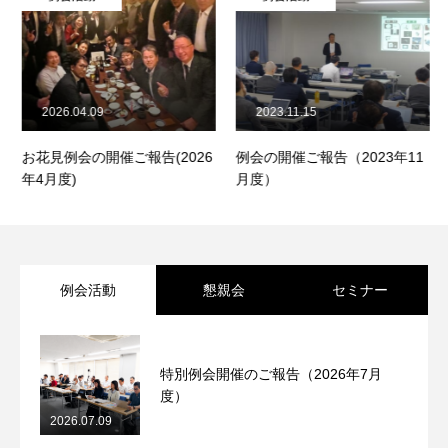
2026.04.09
2023.11.15
HOME
お花見例会の開催ご報告(2026
例会の開催ご報告（2023年11
年4月度)
月度）
ITよろず相談
IT ADVICE
KCA概要
ABOUT KCA
例会活動
懇親会
セミナー
会員・サービス一覧
OUR MEMBERS & SERVICES
ソリューション
SOLUTION
特別例会開催のご報告（2026年7月
度）
活動実績一覧
ACTIVITIES
2026.07.09