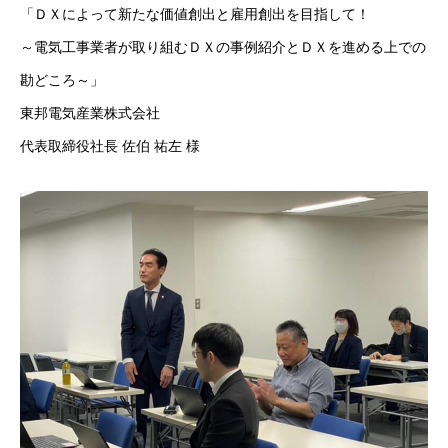
「ＤＸによって新たな価値創出と雇用創出を目指して！
～電気工事業者が取り組むＤＸの事例紹介とＤＸを進める上での
勘どころ～」
東邦電気産業株式会社
代表取締役社長 佐伯 祐左 様