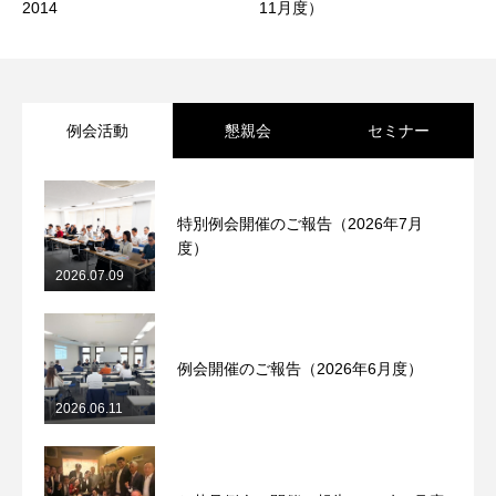
2014
11月度）
例会活動
懇親会
セミナー
特別例会開催のご報告（2026年7月
度）
2026.07.09
HOME
例会開催のご報告（2026年6月度）
ITよろず相談
IT ADVICE
2026.06.11
KCA概要
ABOUT KCA
会員・サービス一覧
OUR MEMBERS & SERVICES