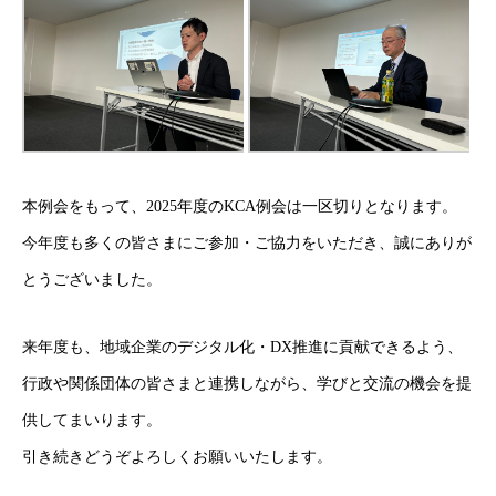
本例会をもって、2025年度のKCA例会は一区切りとなります。
今年度も多くの皆さまにご参加・ご協力をいただき、誠にありが
とうございました。
来年度も、地域企業のデジタル化・DX推進に貢献できるよう、
HOME
行政や関係団体の皆さまと連携しながら、学びと交流の機会を提
供してまいります。
ITよろず相談
IT ADVICE
引き続きどうぞよろしくお願いいたします。
KCA概要
ABOUT KCA